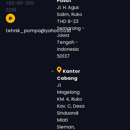
Pusat
+62-811-269-
Jl. H. Agus
3338
Salim, Ruko
THD B-23
Semarang -
tehnik_pompa@yahoo.co.id
Jawa
Tengah -
Indonesia
50137
Kantor
Cabang
Jl.
Magelang
KM. 4, Ruko
Kav. C, Desa
Sinduandi
Mlati
Sleman,