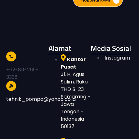
Alamat
Media Sosial
Instagram
Kantor
Pusat
+62-811-269-
Jl. H. Agus
3338
Salim, Ruko
THD B-23
Semarang -
tehnik_pompa@yahoo.co.id
Jawa
Tengah -
Indonesia
50137