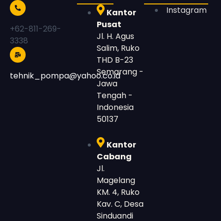
Instagram
Kantor
Pusat
+62-811-269-
Jl. H. Agus
3338
Salim, Ruko
THD B-23
Semarang -
tehnik_pompa@yahoo.co.id
Jawa
Tengah -
Indonesia
50137
Kantor
Cabang
Jl.
Magelang
KM. 4, Ruko
Kav. C, Desa
Sinduandi