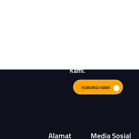
Butuh Bantuan?
Konsultasikan
Kebutuhan Sistem
Pompa Anda
Bersama Engineer
Kami.
HUBUNGI KAMI
Alamat
Media Sosial