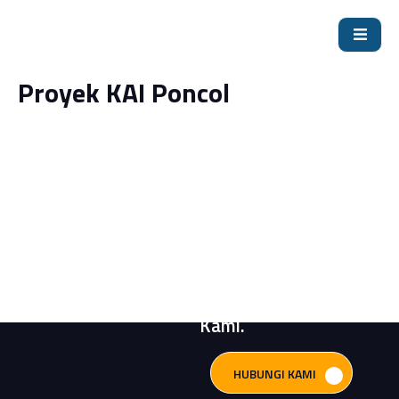
Proyek KAI Poncol
Butuh Bantuan?
Konsultasikan
Kebutuhan Sistem
Pompa Anda
Bersama Engineer
Kami.
HUBUNGI KAMI