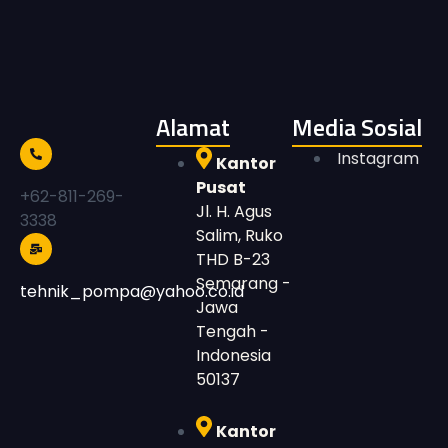
Alamat
Media Sosial
Instagram
Kantor
Pusat
+62-811-269-
Jl. H. Agus
3338
Salim, Ruko
THD B-23
Semarang -
tehnik_pompa@yahoo.co.id
Jawa
Tengah -
Indonesia
50137
Kantor